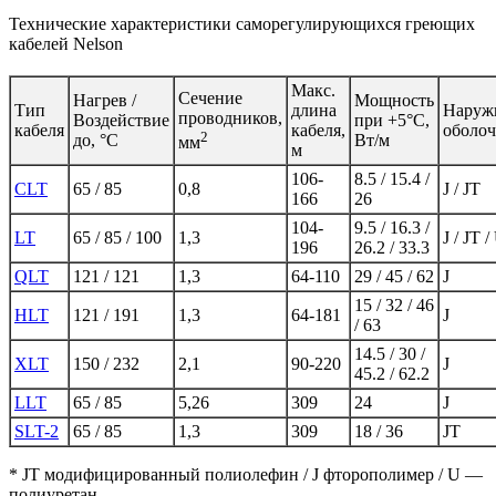
Технические характеристики саморегулирующихся греющих
кабелей Nelson
Макс.
Сечение
Нагрев /
Мощность
Тип
длина
Наруж
проводников,
Воздействие
при +5°C,
кабеля
кабеля,
оболоч
2
до, °C
Вт/м
мм
м
106-
8.5 / 15.4 /
CLT
65 / 85
0,8
J / JT
166
26
104-
9.5 / 16.3 /
LT
65 / 85 / 100
1,3
J / JT /
196
26.2 / 33.3
QLT
121 / 121
1,3
64-110
29 / 45 / 62
J
15 / 32 / 46
HLT
121 / 191
1,3
64-181
J
/ 63
14.5 / 30 /
ХLT
150 / 232
2,1
90-220
J
45.2 / 62.2
LLT
65 / 85
5,26
309
24
J
SLT-2
65 / 85
1,3
309
18 / 36
JT
* JT модифицированный полиолефин / J фторополимер / U —
полиуретан