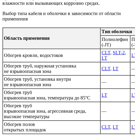
влажности или вызывающих коррозию средах.
Выбор типа кабеля и оболочки в зависимости от области
применения
Тип оболочки
Область применения
Полиолефин
П
(-JT)
(
CLT
,
SLT-2
,
Обогрев кровли, водостоков
L
LT
Обогрев труб, наружная установка
CLT
,
LT
не взрывоопасная зона
Обогрев труб, установка внутри
—
не взрывоопасная зона
Обогрев труб
LT
L
взрывоопасная зона, температура до 85°C
Обогрев труб
взрывоопасная зона, агрессивная среда,
—
высокие температуры
Обогрев полов
CLT
,
LT
L
открытых площадок