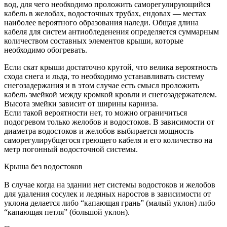
вод, для чего необходимо проложить саморегулирующийся
кабель в желобах, водосточных трубах, ендовах — местах
наиболее вероятного образования наледи. Общая длина
кабеля для систем антиобледенения определяется суммарным
количеством составных элементов крыши, которые
необходимо обогревать.
Если скат крыши достаточно крутой, что велика вероятность
схода снега и льда, то необходимо устанавливать систему
снегозадержания и в этом случае есть смысл проложить
кабель змейкой между кромкой кровли и снегозадержателем.
Высота змейки зависит от ширины карниза.
Если такой вероятности нет, то можно ограничиться
подогревом только желобов и водостоков. В зависимости от
диаметра водостоков и желобов выбирается мощность
саморегулирубщегося греющего кабеля и его количество на
метр погонный водосточной системы.
Крыша без водостоков
В случае когда на здании нет системы водостоков и желобов
для удаления сосулек и ледяных наростов в зависимости от
уклона делается либо “капающая грань” (малый уклон) либо
“капающая петля” (большой уклон).