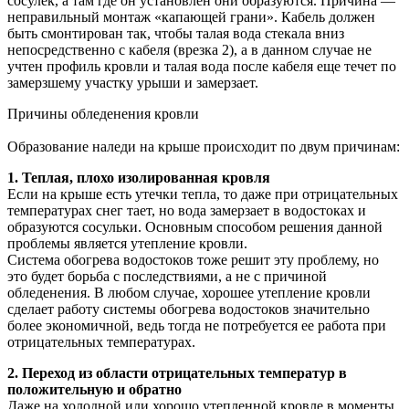
сосулек, а там где он установлен они образуются. Причина —
неправильный монтаж «капающей грани». Кабель должен
быть смонтирован так, чтобы талая вода стекала вниз
непосредственно с кабеля (врезка 2), а в данном случае не
учтен профиль кровли и талая вода после кабеля еще течет по
замерзшему участку урыши и замерзает.
Причины обледенения кровли
Образование наледи на крыше происходит по двум причинам:
1. Теплая, плохо изолированная кровля
Если на крыше есть утечки тепла, то даже при отрицательных
температурах снег тает, но вода замерзает в водостоках и
образуются сосульки. Основным способом решения данной
проблемы является утепление кровли.
Система обогрева водостоков тоже решит эту проблему, но
это будет борьба с последствиями, а не с причиной
обледенения. В любом случае, хорошее утепление кровли
сделает работу системы обогрева водостоков значительно
более экономичной, ведь тогда не потребуется ее работа при
отрицательных температурах.
2. Переход из области отрицательных температур в
положительную и обратно
Даже на холодной или хорошо утепленной кровле в моменты