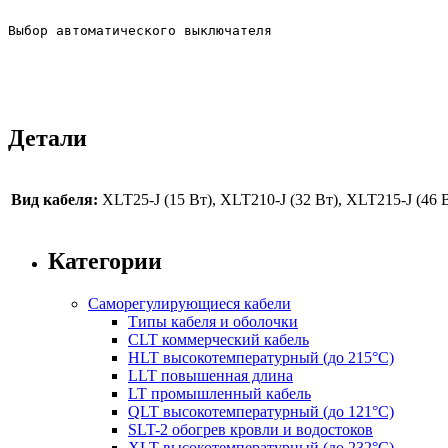
Выбор автоматического выключателя
Детали
Вид кабеля:
ХLT25-J (15 Вт), ХLT210-J (32 Вт), ХLT215-J (46 
Категории
Саморегулирующиеся кабели
Типы кабеля и оболочки
CLT коммерческий кабель
HLT высокотемпературный (до 215°C)
LLT повышенная длина
LT промышленный кабель
QLT высокотемпературный (до 121°C)
SLT-2 обогрев кровли и водостоков
ХLT высокотемпературный (до 232°C)