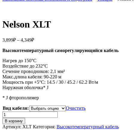
Nelson ХLT
Диапазон
3,899
₽
–
4,349
₽
цен:
Высокотемпературный саморегулирующийся кабель
3,899₽
–
Нагрев до 150°C
4,349₽
Воздействие до 232°C
Сечение проводников: 2,1 мм²
Макс.длина кабеля: 90-220 м
Мощность при +5°C: 14.5 / 30 / 45.2 / 62.2 Вт/м
Наружная оболочка* J
* J фторополимер
Вид кабеля:
Очистить
Количество
Nelson
В корзину
ХLT
Артикул:
ХLT
Категория:
Высокотемпературный кабель