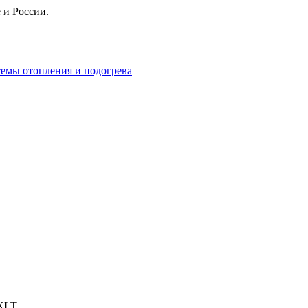
 и России.
 ХLT